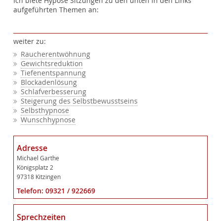
Ich biete Hypose Sitzungen zu den unten in den Links
aufgeführten Themen an:
weiter zu:
Raucherentwöhnung
Gewichtsreduktion
Tiefenentspannung
Blockadenlösung
Schlafverbesserung
Steigerung des Selbstbewusstseins
Selbsthypnose
Wunschhypnose
Adresse
Michael Garthe
Königsplatz 2
97318 Kitzingen
Telefon: 09321 / 922669
Sprechzeiten