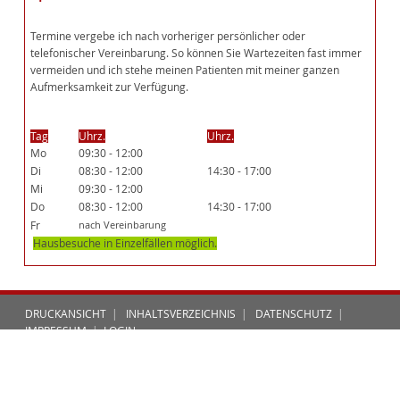
Termine vergebe ich nach vorheriger persönlicher oder
telefonischer Vereinbarung. So können Sie Wartezeiten fast immer
vermeiden und ich stehe meinen Patienten mit meiner ganzen
Aufmerksamkeit zur Verfügung.
Tag
Uhrz.
Uhrz.
Mo
09:30 - 12:00
Di
08:30 - 12:00
14:30 - 17:00
Mi
09:30 - 12:00
Do
08:30 - 12:00
14:30 - 17:00
Fr
nach Vereinbarung
Hausbesuche in Einzelfällen möglich.
DRUCKANSICHT
|
INHALTSVERZEICHNIS
|
DATENSCHUTZ
|
IMPRESSUM
|
LOGIN
© 2026 PRAXIS MICHAEL GARTHE |
SITE/CMS INFO