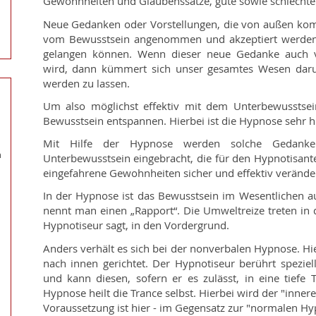
Gewohnheiten und Glaubenssätze, gute sowie schlechte 
Neue Gedanken oder Vorstellungen, die von außen ko
vom Bewusstsein angenommen und akzeptiert werden,
gelangen können. Wenn dieser neue Gedanke auch v
wird, dann kümmert sich unser gesamtes Wesen daru
werden zu lassen.
Um also möglichst effektiv mit dem Unterbewusstsei
Bewusstsein entspannen. Hierbei ist die Hypnose sehr hi
Mit Hilfe der Hypnose werden solche Gedanken
n
Unterbewusstsein eingebracht, die für den Hypnotisante
eingefahrene Gewohnheiten sicher und effektiv verände
In der Hypnose ist das Bewusstsein im Wesentlichen au
nennt man einen „Rapport“. Die Umweltreize treten in
Hypnotiseur sagt, in den Vordergrund.
Anders verhält es sich bei der nonverbalen Hypnose. Hi
nach innen gerichtet. Der Hypnotiseur berührt spezie
und kann diesen, sofern er es zulässt, in eine tiefe 
Hypnose heilt die Trance selbst. Hierbei wird der "inne
Voraussetzung ist hier - im Gegensatz zur "normalen Hyp