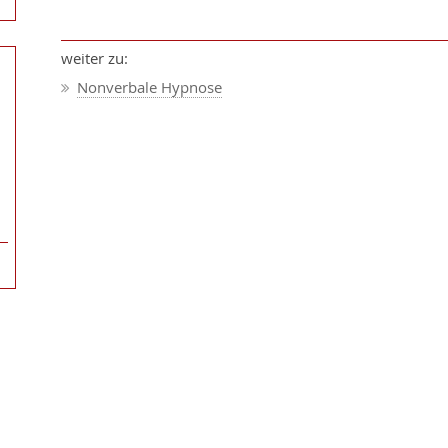
weiter zu:
Nonverbale Hypnose
DRUCKANSICHT
|
INHALTSVERZEICHNIS
|
D