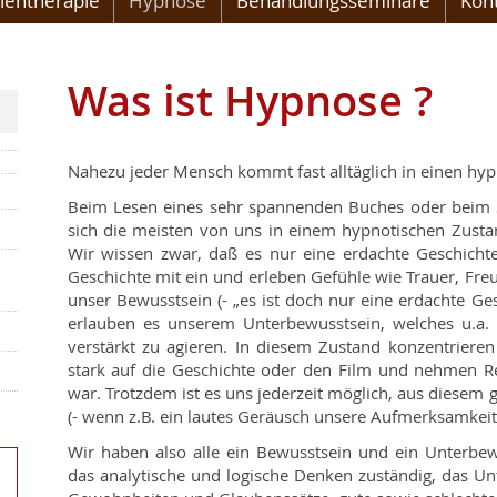
lentherapie
Hypnose
Behandlungsseminare
Kon
Was ist Hypnose ?
Nahezu jeder Mensch kommt fast alltäglich in einen hy
Beim Lesen eines sehr spannenden Buches oder beim 
sich die meisten von uns in einem hypnotischen Zustand
Wir wissen zwar, daß es nur eine erdachte Geschichte
Geschichte mit ein und erleben Gefühle wie Trauer, Fre
unser Bewusstsein (- „es ist doch nur eine erdachte Ge
erlauben es unserem Unterbewusstsein, welches u.a. f
verstärkt zu agieren. In diesem Zustand konzentriere
stark auf die Geschichte oder den Film und nehmen R
war. Trotzdem ist es uns jederzeit möglich, aus diesem 
(- wenn z.B. ein lautes Geräusch unsere Aufmerksamkeit f
Wir haben also alle ein Bewusstsein und ein Unterbew
das analytische und logische Denken zuständig, das U